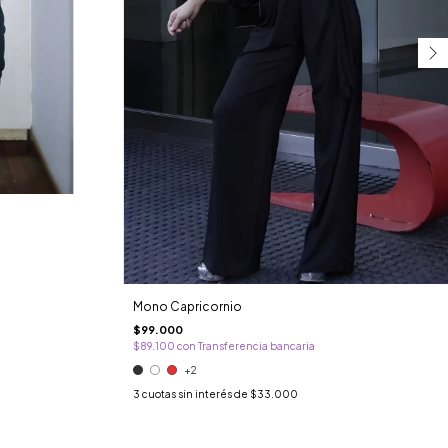
Mono Capricornio
$99.000
$89.100
con
Transferencia bancaria
+2
3
cuotas sin interés de
$33.000