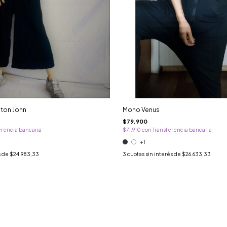
ton John
Mono Venus
$79.900
erencia bancaria
$71.910
con
Transferencia bancaria
+1
s de
$24.983,33
3
cuotas sin interés de
$26.633,33