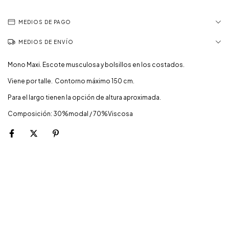
MEDIOS DE PAGO
MEDIOS DE ENVÍO
Mono Maxi. Escote musculosa y bolsillos en los costados.
Viene por talle. Contorno máximo 150 cm.
Para el largo tienen la opción de altura aproximada.
Composición: 30%modal / 70%Viscosa