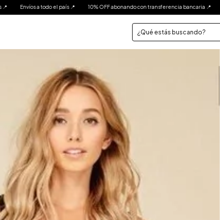
10% OFF abonando con transferencia bancaria 📍
3 Cuotas sin interés 📍
Env