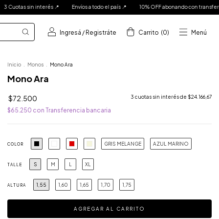
íos a todo el país 📍
10% OFF abonando con transferencia bancaria 📍
3 Cuotas 
Ingresá
/
Registráte
Carrito
(
0
)
Menú
Inicio
.
Monos
.
Mono Ara
Mono Ara
$72.500
3
cuotas sin interés de
$24.166,67
$65.250
con
Transferencia bancaria
GRIS MELANGE
AZUL MARINO
COLOR
S
M
L
XL
TALLE
1,55
1,60
1,65
1,70
1,75
ALTURA