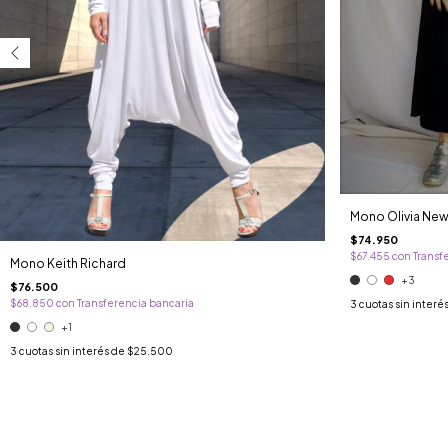
Mono Olivia New
$74.950
$67.455
con
Transf
Mono Keith Richard
+3
$76.500
$68.850
con
Transferencia bancaria
3
cuotas sin interé
+1
3
cuotas sin interés de
$25.500