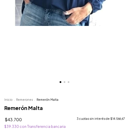
Inicio
.
Remerones
.
Remerón Malta
Remerón Malta
$43.700
3
cuotas sin interés de
$14.566,67
$39.330
con
Transferencia bancaria