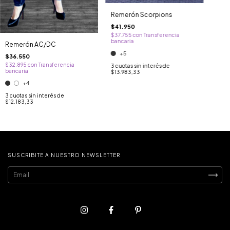
Remerón Scorpions
$41.950
$37.755
con
Transferencia
bancaria
Remerón AC/DC
+5
$36.550
$32.895
con
Transferencia
3
cuotas sin interés de
bancaria
$13.983,33
+4
3
cuotas sin interés de
$12.183,33
SUSCRIBITE A NUESTRO NEWSLETTER