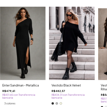
Enter Sandman - Metallica
Vestido Black Velvet
Vest
Riha
R$479,61
R$482,57
R$5
R$431,65
con
Transferencia
R$434,31
con
Transferencia
bancaria
bancaria
R$51
banc
3 colores