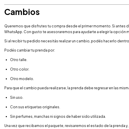
Cambios
Queremos que disfrutes tu compra desde el primer momento. Si antes de 
WhatsApp. Con gusto te asesoraremos para ayudarte a elegir la opción
Si al recibir tu pedido necesitás realizar un cambio, podés hacerlo dentr
Podés cambiar tu prenda por:
Otro talle.
Otro color.
Otro modelo.
Para que el cambio pueda realizarse, la prenda debe regresar en las mis
Sin uso.
Con sus etiquetas originales.
Sin perfumes, manchas ni signos de haber sido utilizada.
Una vez que recibamos el paquete, revisaremos el estado de la prenda y