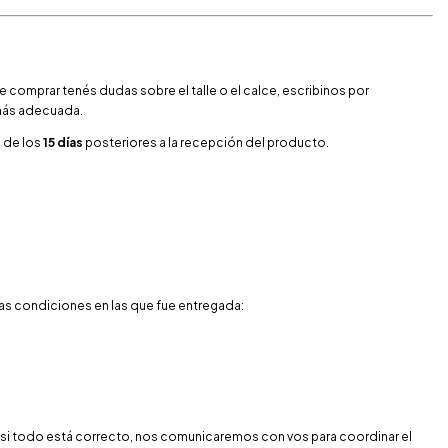
comprar tenés dudas sobre el talle o el calce, escribinos por
 más adecuada.
o de los
15 días
posteriores a la recepción del producto.
mas condiciones en las que fue entregada:
, si todo está correcto, nos comunicaremos con vos para coordinar el