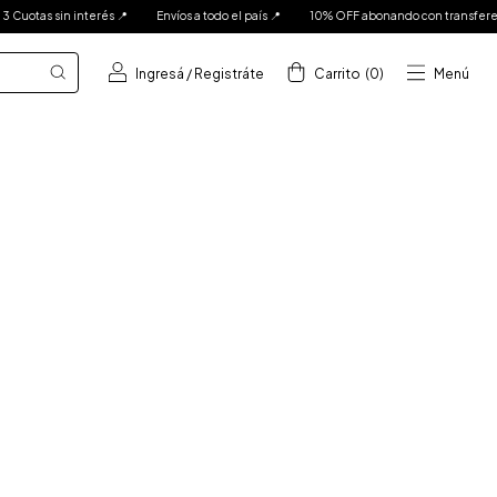
as sin interés 📍
Envíos a todo el país 📍
10% OFF abonando con transferencia ba
Ingresá
/
Registráte
Carrito
(
0
)
Menú