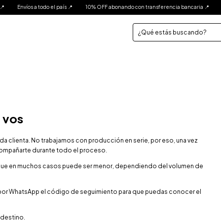
Envíos a todo el país 📍
10% OFF abonando con transferencia bancaria 📍
3 Cuot
 vos
 clienta. No trabajamos con producción en serie, por eso, una vez
ompañarte durante todo el proceso.
que en muchos casos puede ser menor, dependiendo del volumen de
s por WhatsApp el código de seguimiento para que puedas conocer el
 destino.