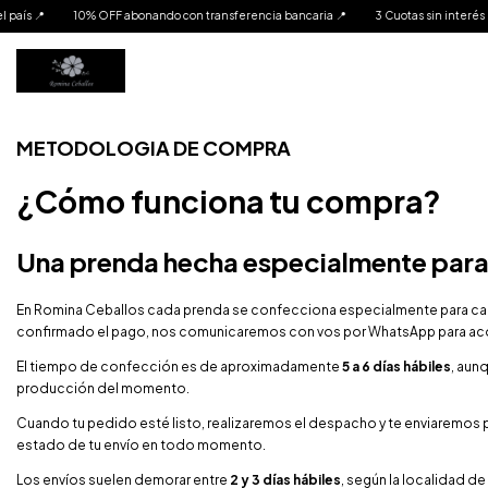
📍
10% OFF abonando con transferencia bancaria 📍
3 Cuotas sin interés 📍
METODOLOGIA DE COMPRA
¿Cómo funciona tu compra?
Una prenda hecha especialmente para
En Romina Ceballos cada prenda se confecciona especialmente para cada
confirmado el pago, nos comunicaremos con vos por WhatsApp para ac
El tiempo de confección es de aproximadamente
5 a 6 días hábiles
, aun
producción del momento.
Cuando tu pedido esté listo, realizaremos el despacho y te enviaremo
estado de tu envío en todo momento.
Los envíos suelen demorar entre
2 y 3 días hábiles
, según la localidad de