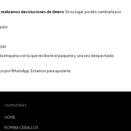
 realizamos devoluciones de dinero
. En su lugar, podés cambiarla por
ador:
ijas.
n la etiqueta con la que recibiste el paquete y, una vez despachado,
nos por WhatsApp. Estamos para ayudarte.
CATEGORÍAS
HOME
ROMINA CEBALLOS