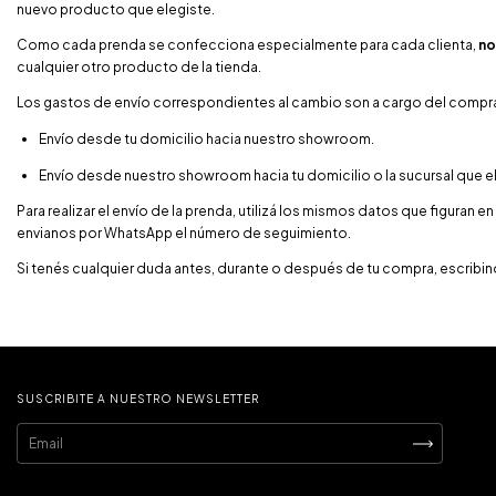
nuevo producto que elegiste.
Como cada prenda se confecciona especialmente para cada clienta,
no
cualquier otro producto de la tienda.
Los gastos de envío correspondientes al cambio son a cargo del compr
Envío desde tu domicilio hacia nuestro showroom.
Envío desde nuestro showroom hacia tu domicilio o la sucursal que el
Para realizar el envío de la prenda, utilizá los mismos datos que figuran e
envianos por WhatsApp el número de seguimiento.
Si tenés cualquier duda antes, durante o después de tu compra, escribi
SUSCRIBITE A NUESTRO NEWSLETTER