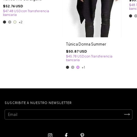
$48.
$52.76 USD
banc
$47.48 USD
con
Transferencia
bancaria
+2
Túnica Donna Summer
$50.87 USD
$45.78 USD
con
Transferencia
bancaria
+1
SUSCRIBITE A NUESTRO NEWSLETTER