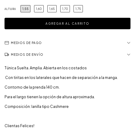
1,55
1,60
1,65
1,70
1,75
ALTURA
MEDIOS DE PAGO
MEDIOS DE ENVÍO
Túnica Suelta. Amplia. Abierta en los costados
Con tiritas en los laterales que hacen de separación a la manga.
Contorno de la prenda 140 cm.
Para el largo tienen la opción de altura aproximada.
Composición: lanilla tipo Cashmere
Clientas Felices!