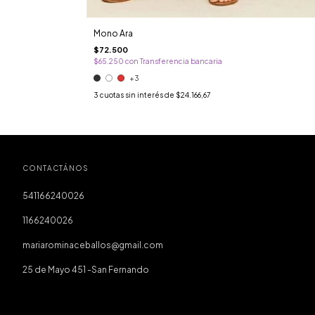
Mono Ara
$72.500
$65.250
con
Transferencia bancaria
+3
3
cuotas sin interés de
$24.166,67
CONTACTÁNOS
541166240026
1166240026
mariarominaceballos@gmail.com
25 de Mayo 451 -San Fernando