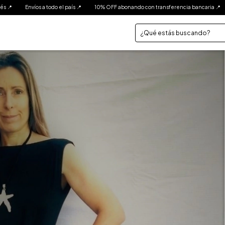
10% OFF abonando con transferencia bancaria 📍
3 Cuotas sin interés 📍
Envíos 