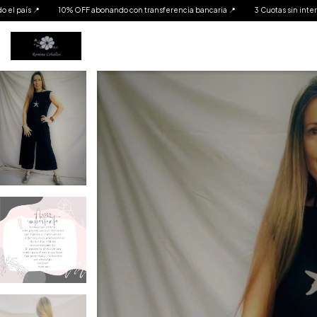
n transferencia bancaria 📍
3 Cuotas sin interés 📍
Envíos a todo el país 📍