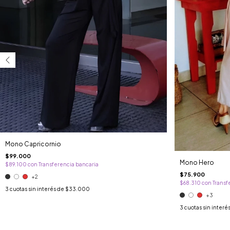
Mono Capricornio
$99.000
Mono Hero
$89.100
con
Transferencia bancaria
$75.900
+2
$68.310
con
Transf
3
cuotas sin interés de
$33.000
+3
3
cuotas sin interé