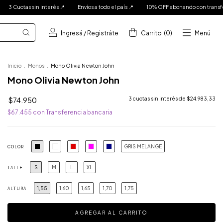
a todo el país 📍
10% OFF abonando con transferencia bancaria 📍
3 Cuotas sin 
Ingresá
/
Registráte
Carrito
(
0
)
Menú
Inicio
.
Monos
.
Mono Olivia Newton John
Mono Olivia Newton John
$74.950
3
cuotas sin interés de
$24.983,33
$67.455
con
Transferencia bancaria
GRIS MELANGE
COLOR
S
M
L
XL
TALLE
1,55
1,60
1,65
1,70
1,75
ALTURA