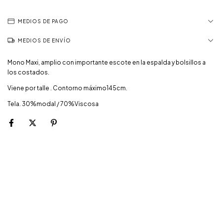
MEDIOS DE PAGO
MEDIOS DE ENVÍO
Mono Maxi, amplio con importante escote en la espalda y bolsillos a
los costados.
Viene por talle . Contorno máximo145cm.
Tela. 30%modal / 70%Viscosa