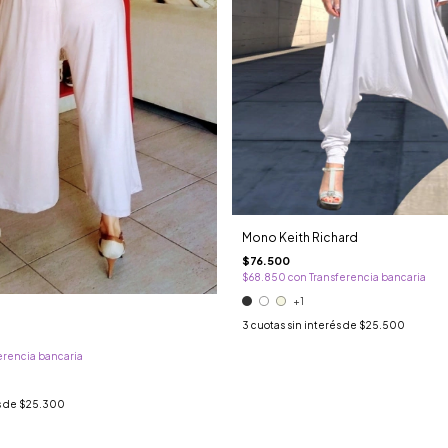
Mono Keith Richard
$76.500
$68.850
con
Transferencia bancaria
+1
3
cuotas sin interés de
$25.500
erencia bancaria
s de
$25.300