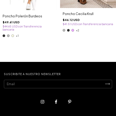
Poncho Cecilia Krull
Poncho Polerón Burdeos
$46.12 USD
$49.61 USD
$41.51 USD
con
Transferencia bancaria
$44.65 USD
con
Transferencia
bancaria
+2
+1
SUSCRIBITE A NUESTRO NEWSLETTER