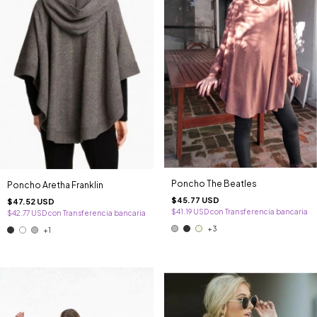
Poncho The Beatles
Poncho Aretha Franklin
$45.77 USD
$47.52 USD
$41.19 USD
con
Transferencia bancaria
$42.77 USD
con
Transferencia bancaria
+3
+1