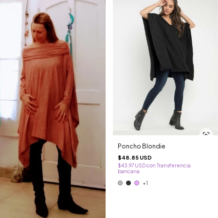
Poncho Blondie
$48.85 USD
$43.97 USD
con
Transferencia
bancaria
+1