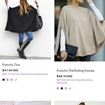
Poncho Tina
$47.45 USD
Poncho The Rolling Stones
$42.71 USD
con
Transferencia bancaria
$48.15 USD
+1
$43.34 USD
con
Transferencia
bancaria
+1