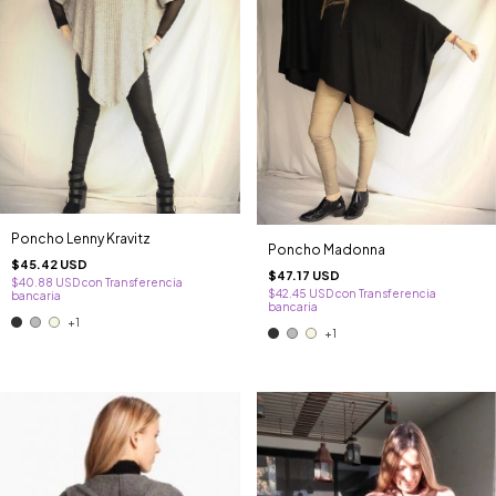
Poncho Lenny Kravitz
Poncho Madonna
$45.42 USD
$47.17 USD
$40.88 USD
con
Transferencia
$42.45 USD
con
Transferencia
bancaria
bancaria
+1
+1